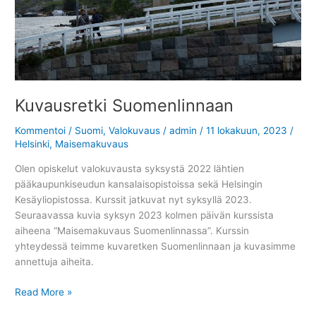
Kuvausretki Suomenlinnaan
Kommentoi
/
Suomi
,
Valokuvaus
/
admin
/
11 lokakuun, 2023
/
Helsinki
,
Maisemakuvaus
Olen opiskelut valokuvausta syksystä 2022 lähtien
pääkaupunkiseudun kansalaisopistoissa sekä Helsingin
Kesäyliopistossa. Kurssit jatkuvat nyt syksyllä 2023.
Seuraavassa kuvia syksyn 2023 kolmen päivän kurssista
aiheena “Maisemakuvaus Suomenlinnassa”. Kurssin
yhteydessä teimme kuvaretken Suomenlinnaan ja kuvasimme
annettuja aiheita.
Kuvausretki
Read More »
Suomenlinnaan