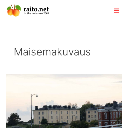
Siirry
sisältöön
Maisemakuvaus