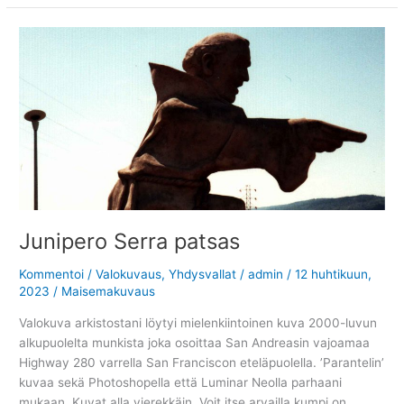
Junipero Serra patsas
Kommentoi
/
Valokuvaus
,
Yhdysvallat
/
admin
/
12 huhtikuun,
2023
/
Maisemakuvaus
Valokuva arkistostani löytyi mielenkiintoinen kuva 2000-luvun
alkupuolelta munkista joka osoittaa San Andreasin vajoamaa
Highway 280 varrella San Franciscon eteläpuolella. ’Parantelin’
kuvaa sekä Photoshopella että Luminar Neolla parhaani
mukaan. Kuvat alla vierekkäin. Voit itse arvailla kumpi on