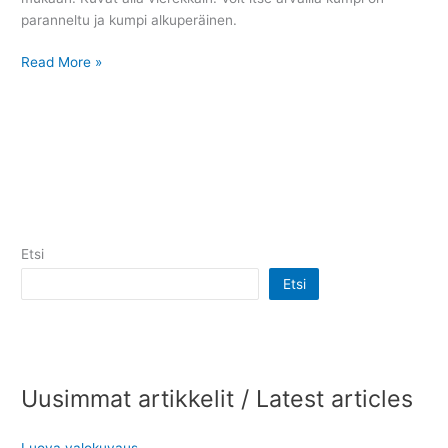
paranneltu ja kumpi alkuperäinen.
Junipero
Read More »
Serra
patsas
Etsi
Etsi
Uusimmat artikkelit / Latest articles
Luova valokuvaus